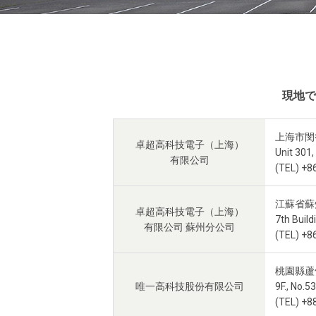
現地で
上海市閔
卓超高科技電子（上海）
Unit 301,
有限公司
(TEL) +8
江蘇省蘇
卓超高科技電子（上海）
7th Build
有限公司 蘇州分公司
(TEL) +8
桃園縣蘆
唯一高科技股份有限公司
9F., No.
(TEL) +8