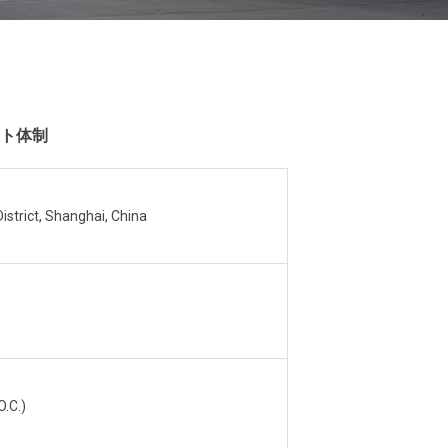
ト体制
strict, Shanghai, China
O.C.)